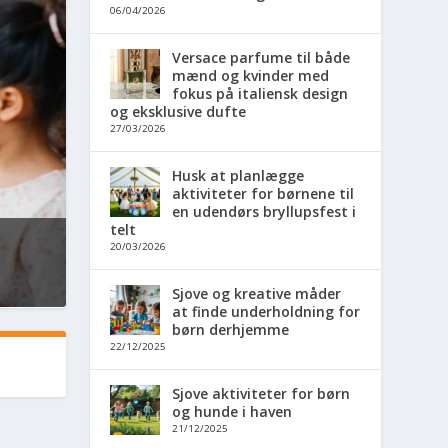
06/04/2026
Versace parfume til både
mænd og kvinder med
fokus på italiensk design
og eksklusive dufte
27/03/2026
Husk at planlægge
aktiviteter for børnene til
en udendørs bryllupsfest i
telt
20/03/2026
Sjove og kreative måder
at finde underholdning for
børn derhjemme
22/12/2025
Sjove aktiviteter for børn
og hunde i haven
21/12/2025