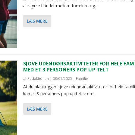
at styrke båndet mellem forældre og...
LÆS MERE
SJOVE UDENDØRSAKTIVITETER FOR HELE FAM
MED ET 3 PERSONERS POP UP TELT
af
Redaktionen
|
08/01/2025
|
Familie
At du planlægger sjove udendørsaktiviteter for hele famil
kan et 3-personers pop up telt være...
M VEDVARENDE ENERGI...
AVER TIL BØRNEBØRNE...
LÆS MERE