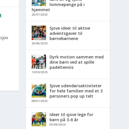
lommepenge på i
hjemmet
R
26/07/2025
Sjove ideer til aktive
adventsgaver til
 sjov
børnebørnene
20/06/2025
Dyrk motion sammen med
dine børn ved at spille
padeltennis
13/03/2025
Sjove udendørsaktiviteter
for hele familien med et 3
personers pop up telt
08/01/2025
Ideer til sjove lege for
børn på 3-6 år
05/09/2024