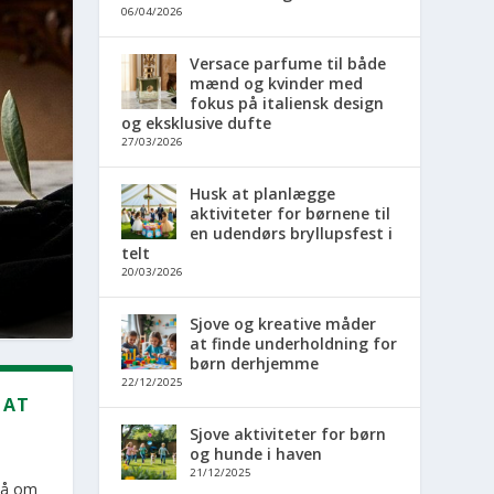
06/04/2026
Versace parfume til både
mænd og kvinder med
fokus på italiensk design
og eksklusive dufte
27/03/2026
Husk at planlægge
aktiviteter for børnene til
en udendørs bryllupsfest i
telt
20/03/2026
Sjove og kreative måder
at finde underholdning for
børn derhjemme
22/12/2025
 AT
Sjove aktiviteter for børn
og hunde i haven
21/12/2025
gså om