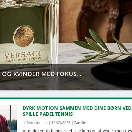
 OG KVINDER MED FOKUS...
DYRK MOTION SAMMEN MED DINE BØRN VED
SPILLE PADELTENNIS
af
Redaktionen
|
13/03/2025
|
Familie
At padeltennis handler det ikke kun om at vinde, men o