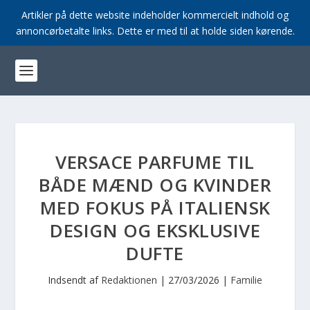
Artikler på dette website indeholder kommercielt indhold og
annoncørbetalte links. Dette er med til at holde siden kørende.
VERSACE PARFUME TIL
BÅDE MÆND OG KVINDER
MED FOKUS PÅ ITALIENSK
DESIGN OG EKSKLUSIVE
DUFTE
Indsendt af
Redaktionen
|
27/03/2026
|
Familie