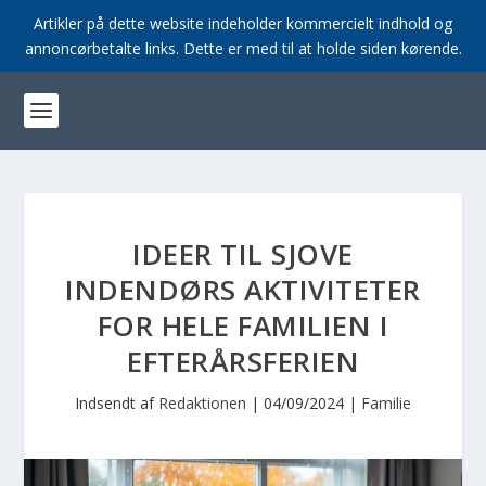
Artikler på dette website indeholder kommercielt indhold og
annoncørbetalte links. Dette er med til at holde siden kørende.
IDEER TIL SJOVE
INDENDØRS AKTIVITETER
FOR HELE FAMILIEN I
EFTERÅRSFERIEN
Indsendt af
Redaktionen
|
04/09/2024
|
Familie