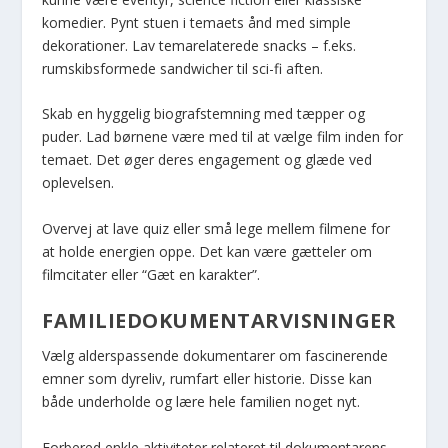
komedier. Pynt stuen i temaets ånd med simple
dekorationer. Lav temarelaterede snacks – f.eks.
rumskibsformede sandwicher til sci-fi aften.
Skab en hyggelig biografstemning med tæpper og
puder. Lad børnene være med til at vælge film inden for
temaet. Det øger deres engagement og glæde ved
oplevelsen.
Overvej at lave quiz eller små lege mellem filmene for
at holde energien oppe. Det kan være gætteler om
filmcitater eller “Gæt en karakter”.
FAMILIEDOKUMENTARVISNINGER
Vælg alderspassende dokumentarer om fascinerende
emner som dyreliv, rumfart eller historie. Disse kan
både underholde og lære hele familien noget nyt.
Forbered enkle aktiviteter relateret til dokumentarens